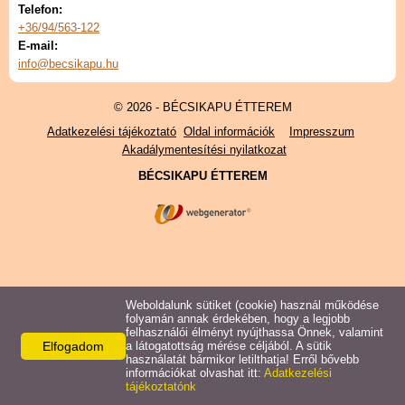
Telefon:
+36/94/563-122
Étlap
E-mail:
info@becsikapu.hu
Itallap
© 2026 - BÉCSIKAPU ÉTTEREM
Adatkezelési tájékoztató
Oldal információk
Impresszum
Akadálymentesítési nyilatkozat
BÉCSIKAPU ÉTTEREM
Weboldalunk sütiket (cookie) használ működése
folyamán annak érdekében, hogy a legjobb
felhasználói élményt nyújthassa Önnek, valamint
Elfogadom
a látogatottság mérése céljából. A sütik
használatát bármikor letilthatja! Erről bővebb
információkat olvashat itt:
Adatkezelési
tájékoztatónk