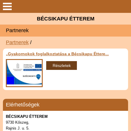
BÉCSIKAPU ÉTTEREM
Keresés
Partnerek
Bemutatkozás
Partnerek
/
Széchenyi 2020
„Gyakornokok foglalkoztatása a Bécsikapu Éttere...
Ajánlatunk
Részletek
Galéria
Partnerek
Elérhetőségek
Elérhetőségek
BÉCSIKAPU ÉTTEREM
9730 Kőszeg,
Heti Menü
Rajnis J. u. 5.